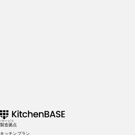
を待ってます！！
More insights & stories
There’s more where that came from. Get in the know and
check out our addtional insights
Get Started
SEPTEMBER 01, 2022
飲食店の集客方法とは？具体的な施策を7つご紹介！
SEPTEMBER 01, 2022
飲食店の種類｜業種・業態一覧！ジャンル分けを初心
者向けに分かりやすく解説
/サービス
製造拠点
キッチンプラン