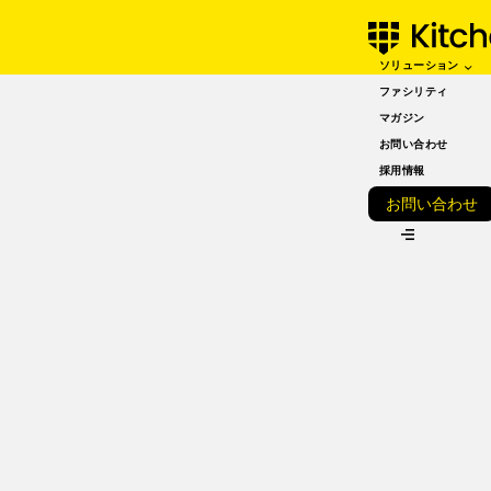
ソリューション
SEPTEMBER 01, 2022
【飲食店向け】在庫回転
ファシリティ
マガジン
数とは？計算方法や改善
お問い合わせ
のポイントを徹底解説
採用情報
お問い合わせ
VIEW ALL
こんにちは！kitchenBASEです！
今回は、在庫回転数という、ちょっと聞きなれないかもしれ
ない言葉について解説していきたいと思います。
在庫の管理は、フードロスや廃棄など環境面に対してもちろ
ん効果がありますがそれだけではなく経営が安定するために
は？という点も含まれていますので、しっかりと把握するこ