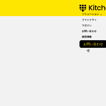
ソリューション
SEPTEMBER 30, 2022
【最新版】ゴーストキッ
ファシリティ
マガジン
チンの市場について徹底
お問い合わせ
解説！
採用情報
お問い合わせ
VIEW ALL
こんにちは！kitchen BASEです。
デリバリー市場の活性化に伴い、ゴーストレストランが多く
増えてきました。
客席を持たないゴーストレストランは、初期費用を大幅に削
減した上でスタッフの人件費も削減する事ができるので、飲
食店開業を目指す人、店舗の展開を行いたい人にとって、と