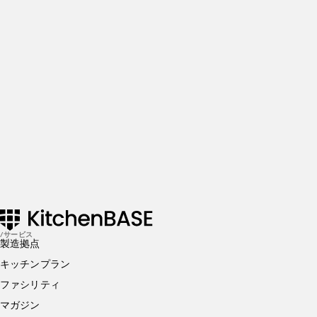
There’s more where that came from. Get in the know and
check out our addtional insights
Get Started
SEPTEMBER 30, 2022
ゴーストキッチンとは？仕組みや開業までの流れ・必
要な営業許可を解説！
SEPTEMBER 01, 2022
【飲食店経営者向け】どんな税金がかかるのか！取り
組むべき節税対策とは？
/サービス
製造拠点
キッチンプラン
ファシリティ
マガジン