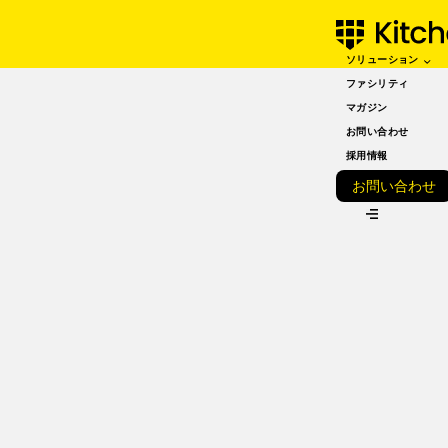
ソリューション
SEPTEMBER 30, 2022
ゴーストキッチンとは？
ファシリティ
マガジン
仕組みや開業までの流
お問い合わせ
れ・必要な営業許可を解
採用情報
お問い合わせ
説！
VIEW ALL
こんにちは！Kitchen BASEです！
昨今、注目度が高くなっているゴーストキッチン。デリバリ
ーに特化しているために、飲食店の新しい形として登場して
きています。