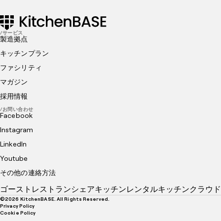
/サービス
製造拠点
キッチンプラン
ファシリティ
マガジン
採用情報
/お問い合わせ
Facebook
Instagram
LinkedIn
Youtube
その他の連絡方法
ゴーストレストラン
シェアキッチン
レンタルキッチン
クラウド
©
2026
KitchenBASE. All Rights Reserved.
Privacy Policy
Cookie Policy