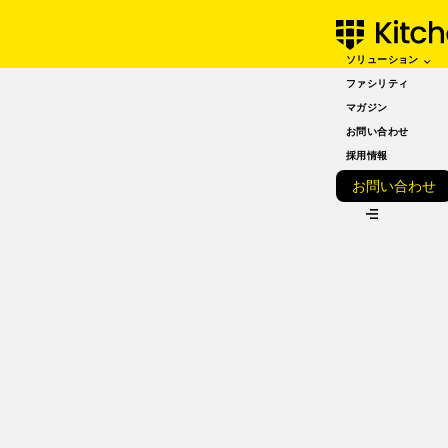
ソリューション
NOVEMBER 22, 2021
「直営店舗の最強の強み
ファシリティ
マガジン
は2年半で積み重ねた”デ
お問い合わせ
リバリーで売れるブラン
採用情報
お問い合わせ
ド”のノウハウ！」 キッ
チン運営責任者/ブラン
ド開発 武田玲佳さん
【KitchenBASE 直営店
舗インタビュー】