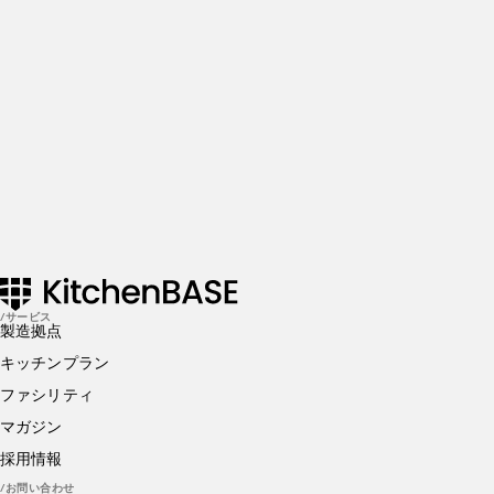
Get Started
JULY 14, 2021
【2021年版】飲食店が申請すべき助成金・補助金一覧
｜開業時にも使える！
JUNE 16, 2021
HACCP（ハサップ）義務化で飲食店が押さえるべきポ
イントは？
/サービス
製造拠点
キッチンプラン
ファシリティ
マガジン
採用情報
/お問い合わせ