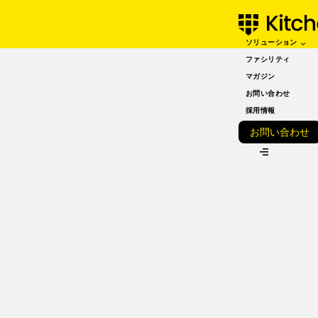
ソリューション
JULY 09, 2021
アカウントマネージャー
ファシリティ
マガジン
西川しんや「日々変わっ
お問い合わせ
ていく環境が楽しい！」
採用情報
お問い合わせ
VIEW ALL
KitchenBASEは「新たな常識に挑戦する」を合言葉にして、
デリバリーだけのクラウドキッチンとして誕生しました。入
居するテナントオーナーにスペースと設備を提供するだけで
なく、想いの詰まった料理をお届けするための販売サポート
やコミュニティづくりまで行っています！