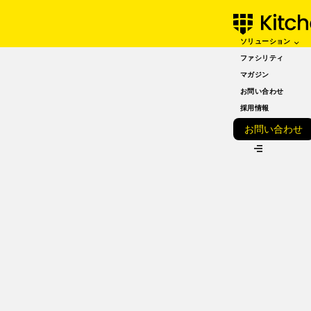
ソリューション
APRIL 21, 2021
プレオープンは飲食店開
ファシリティ
マガジン
業には必須 理由と共に
お問い合わせ
注意点も解説
採用情報
お問い合わせ
VIEW ALL
プレオープンとはオープ
ンに向けての試験営業
こんにちは、KitchenBASEです！