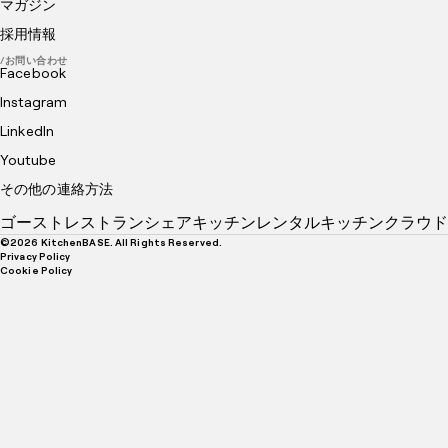
マガジン
採用情報
/お問い合わせ
Facebook
Instagram
LinkedIn
Youtube
その他の連絡方法
ゴーストレストラン
シェアキッチン
レンタルキッチン
クラウド
©
2026
KitchenBASE. All Rights Reserved.
Privacy Policy
Cookie Policy