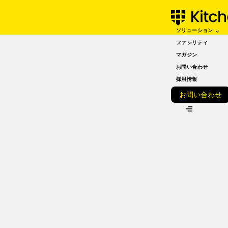
ソリューション
MARCH 14, 2024
【2023年版】レストラ
ファシリティ
マガジン
ンの利益を最大化するた
お問い合わせ
めのレストランメニュー
採用情報
お問い合わせ
価格戦略13選
VIEW ALL
ザ・レストラン・タイムズ
目次