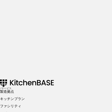
More insights & stories
There’s more where that came from. Get in the know and
check out our addtional insights
Get Started
MARCH 14, 2024
知っておくべきレストランにおける損益計算書（PL）
DECEMBER 20, 2023
【簡単に】セントラルキッチンとは？料金相場・メリ
ット＆デメリット・配送方法
/サービス
製造拠点
キッチンプラン
ファシリティ